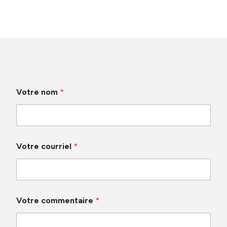
Votre nom
*
c
Votre courriel
*
o
m
m
e
n
t
Votre commentaire
*
a
i
r