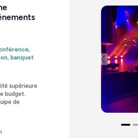
ne
vénements
conférence,
ion, banquet
ité supérieure
re budget.
quipe de
m