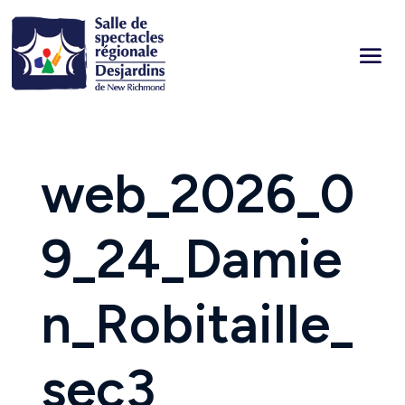
web_2026_0
9_24_Damie
n_Robitaille_
sec3