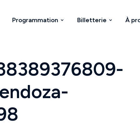
Programmation
Billetterie
À pr
38389376809-
endoza-
98